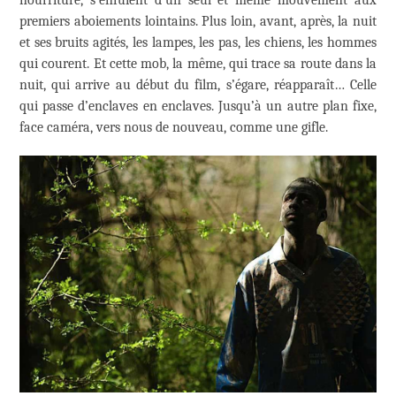
premiers aboiements lointains. Plus loin, avant, après, la nuit
et ses bruits agités, les lampes, les pas, les chiens, les hommes
qui courent. Et cette mob, la même, qui trace sa route dans la
nuit, qui arrive au début du film, s’égare, réapparaît… Celle
qui passe d’enclaves en enclaves. Jusqu’à un autre plan fixe,
face caméra, vers nous de nouveau, comme une gifle.