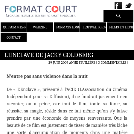
Recherche
ALLER AU CONTENU
QUI SOMMES-NOUS ?
WEBZINE
FORMATS LONGS
FESTIVAL FORMAT COURT
FILMS EN LIGNE
CONTACT
L’ENCLAVE DE JACKY GOLDBERG
29 JUIN 2009
ANNE FEUILLÈRE
3 COMMENTAIRES
|
N’entre pas sans violence dans la nuit
De « L’Enclave », présenté à l’ACID (L’Association du Cinéma
Indépendant pour sa Diffusion), il ne faudrait justement rien
raconter, ou à peine, car tout le film, toute sa force, sa
réussite, sa magie, réside dans ce fait même qu’on s’y laisse
prendre par une économie de moyens renversante. Que la
beauté de ce film est justement de tisser de manière très lâche
une sorte d’accumulation de moments dans une matière