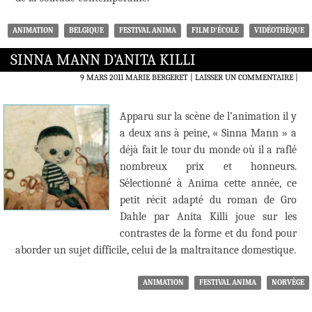
ANIMATION
BELGIQUE
FESTIVAL ANIMA
FILM D'ÉCOLE
VIDÉOTHÈQUE
SINNA MANN D’ANITA KILLI
9 MARS 2011
MARIE BERGERET
LAISSER UN COMMENTAIRE
|
Apparu sur la scène de l’animation il y
a deux ans à peine, « Sinna Mann » a
déjà fait le tour du monde où il a raflé
nombreux prix et honneurs.
Sélectionné à Anima cette année, ce
petit récit adapté du roman de Gro
Dahle par Anita Killi joue sur les
contrastes de la forme et du fond pour
aborder un sujet difficile, celui de la maltraitance domestique.
ANIMATION
FESTIVAL ANIMA
NORVÈGE