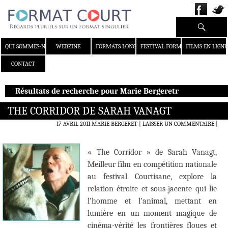
Recherche
ALLER AU CONTENU
QUI SOMMES-NOUS ?
WEBZINE
FORMATS LONGS
FESTIVAL FORMAT COURT
FILMS EN LIGNE
CONTACT
Résultats de recherche pour Marie Bergeretr
THE CORRIDOR DE SARAH VANAGT
17 AVRIL 2011
MARIE BERGERET
LAISSER UN COMMENTAIRE
|
« The Corridor » de Sarah Vanagt,
Meilleur film en compétition nationale
au festival Courtisane, explore la
relation étroite et sous-jacente qui lie
l’homme et l’animal, mettant en
lumière en un moment magique de
cinéma-vérité les frontières floues et