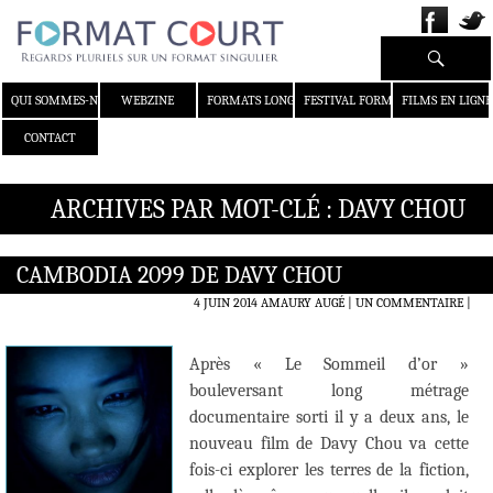
Recherche
ALLER AU CONTENU
QUI SOMMES-NOUS ?
WEBZINE
FORMATS LONGS
FESTIVAL FORMAT COURT
FILMS EN LIGNE
CONTACT
ARCHIVES PAR MOT-CLÉ : DAVY CHOU
CAMBODIA 2099 DE DAVY CHOU
4 JUIN 2014
AMAURY AUGÉ
UN COMMENTAIRE
|
Après « Le Sommeil d’or »
bouleversant long métrage
documentaire sorti il y a deux ans, le
nouveau film de Davy Chou va cette
fois-ci explorer les terres de la fiction,