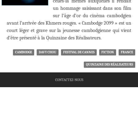
celles-là mêmes auxquelles il rendait
un hommage saisissant dans son film
sur l’âge d’or du cinéma cambodgien
avant l’arrivée des Khmers rouges. « Cambodge 2099 » est un
court léger et grave sur la jeunesse cambodgienne qui vient
d’être présenté à la Quinzaine des Réalisateurs.
CAMBODGE
DAVY CHOU
FESTIVAL DE CANNES
FICTION
FRANCE
QUINZAINE DES RÉALISATEURS
CONTACTEZ-NOUS