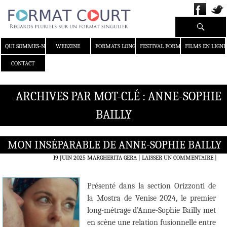
Recherche
ALLER AU CONTENU
QUI SOMMES-NOUS ?
WEBZINE
FORMATS LONGS
FESTIVAL FORMAT COURT
FILMS EN LIGNE
CONTACT
ARCHIVES PAR MOT-CLÉ : ANNE-SOPHIE
BAILLY
MON INSÉPARABLE DE ANNE-SOPHIE BAILLY
19 JUIN 2025
MARGHERITA GERA
LAISSER UN COMMENTAIRE
|
Présenté dans la section Orizzonti de
la Mostra de Venise 2024, le premier
long-métrage d’Anne-Sophie Bailly met
en scène une relation fusionnelle entre