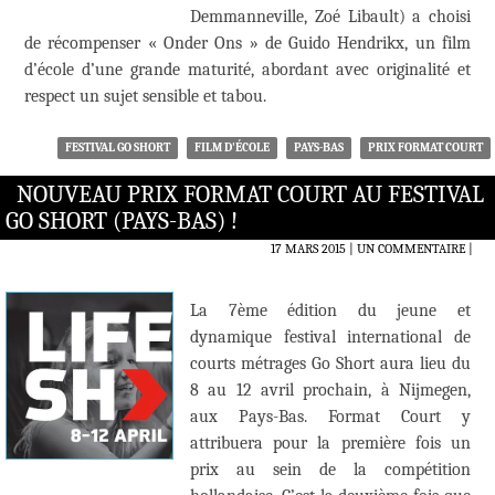
Demmanneville, Zoé Libault) a choisi
de récompenser « Onder Ons » de Guido Hendrikx, un film
d’école d’une grande maturité, abordant avec originalité et
respect un sujet sensible et tabou.
FESTIVAL GO SHORT
FILM D'ÉCOLE
PAYS-BAS
PRIX FORMAT COURT
NOUVEAU PRIX FORMAT COURT AU FESTIVAL
GO SHORT (PAYS-BAS) !
17 MARS 2015
UN COMMENTAIRE
|
La 7ème édition du jeune et
dynamique festival international de
courts métrages Go Short aura lieu du
8 au 12 avril prochain, à Nijmegen,
aux Pays-Bas. Format Court y
attribuera pour la première fois un
prix au sein de la compétition