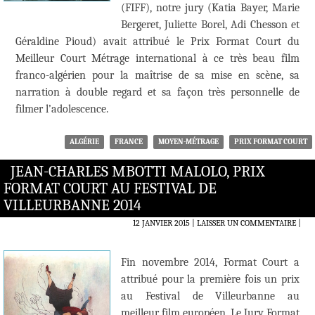
(FIFF), notre jury (Katia Bayer, Marie
Bergeret, Juliette Borel, Adi Chesson et
Géraldine Pioud) avait attribué le Prix Format Court du
Meilleur Court Métrage international à ce très beau film
franco-algérien pour la maîtrise de sa mise en scène, sa
narration à double regard et sa façon très personnelle de
filmer l’adolescence.
ALGÉRIE
FRANCE
MOYEN-MÉTRAGE
PRIX FORMAT COURT
JEAN-CHARLES MBOTTI MALOLO, PRIX
FORMAT COURT AU FESTIVAL DE
VILLEURBANNE 2014
12 JANVIER 2015
LAISSER UN COMMENTAIRE
|
Fin novembre 2014, Format Court a
attribué pour la première fois un prix
au Festival de Villeurbanne au
meilleur film européen. Le Jury Format