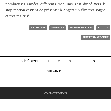
nombreuses années différents médiums s’est dirigé vers le
stop-motion et vient de présenter à Angers un film très soigné
et très maîtrisé.
ANIMATION
AUTRICHE
FESTIVAL D'ANGERS
FICTION
PRIX FORMAT COURT
Navigation
← PRÉCÉDENT
1
2
3
…
32
des
SUIVANT →
articles
CONTACTEZ-NOUS