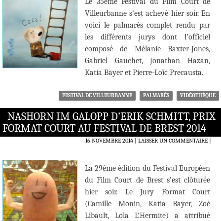
Le 35ème Festival du Film Court de
Villeurbanne s’est achevé hier soir. En
voici le palmarès complet rendu par
les différents jurys dont l’officiel
composé de Mélanie Baxter-Jones,
Gabriel Gauchet, Jonathan Hazan,
Katia Bayer et Pierre-Loïc Precausta.
FESTIVAL DE VILLEURBANNE
PALMARÈS
VIDÉOTHÈQUE
NASHORN IM GALOPP D’ERIK SCHMITT, PRIX
FORMAT COURT AU FESTIVAL DE BREST 2014
16 NOVEMBRE 2014
LAISSER UN COMMENTAIRE
|
La 29ème édition du Festival Européen
du Film Court de Brest s’est clôturée
hier soir. Le Jury Format Court
(Camille Monin, Katia Bayer, Zoé
Libault, Lola L’Hermite) a attribué