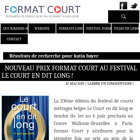
Recherche
ALLER AU CONTENU
QUI SOMMES-NOUS ?
WEBZINE
FORMATS LONGS
FESTIVAL FORMAT COURT
FILMS EN LIGNE
CONTACT
Résultats de recherche pour katia bayer
NOUVEAU PRIX FORMAT COURT AU FESTIVAL
LE COURT EN DIT LONG !
12 MAI 2015
LAISSER UN COMMENTAIRE
|
La 23ème édition du festival de courts
métrages belges Le Court en dit long se
tiendra du 1er au 6 juin prochain au
Centre Wallonie-Bruxelles à Paris.
Format Court y attribuera pour la
première fois un prix au sein de la