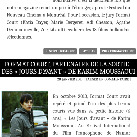
hollandaise. C’est la deuxième fois que
notre magazine remet un prix à l’étranger, après le Festival du
Nouveau Cinéma à Montréal. Pour l’occasion, le jury Format
Court (Katia Bayer, Marie Bergeret, Adi Chesson, Agathe
Demmanneville, Zoé Libault) évaluera les 18 films hollandais
sélectionnés.
FESTIVAL GO SHORT
PAYS-BAS
PRIX FORMAT COURT
FORMAT COURT, PARTENAIRE DE LA SORTIE
DES « JOURS D’AVANT » DE KARIM MOUSSAOUI
28 JANVIER 2015
LAISSER UN COMMENTAIRE
|
En octobre 2013, Format Court avait
repéré et primé l’un des plus beaux
courts vus dans sa petite histoire (6
ans), « Les Jours d’avant » de Karim
Moussaoui. Au Festival International
du Film Francophone de Namur