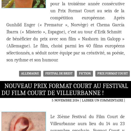
pour la troisième année consécutive
un Prix Format Court au sein de la
compétition européenne. Après
Gunhild Enger (« Prematur », Norvège) et Chema García
Ibarra (« Misterio », Espagne), c’est au tour d’Erik Schmitt
de bénéficier du prix avec son film « Nashorn im Galopp »
(Allemagne). Le film, choisi parmi les 40 films européens
sélectionnés, a séduit notre équipe par sa créativité, sa poésie,
son rythme et son humour.
ALLEMAGNE
FESTIVAL DE BREST
FICTION
PRIX FORMAT COURT
NOUVEAU PRIX FORMAT COURT AU FESTIVAL
DU FILM COURT DE VILLEURBANNE !
5 NOVEMBRE 2014
LAISSER UN COMMENTAIRE
|
Le 35ème Festival du Film Court de
Villeurbanne aura lieu du 14 au 23
novembre prochain. Format Court y