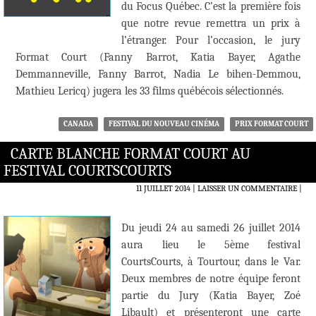
du Focus Québec. C’est la première fois
que notre revue remettra un prix à
l’étranger. Pour l’occasion, le jury
Format Court (Fanny Barrot, Katia Bayer, Agathe
Demmanneville, Fanny Barrot, Nadia Le bihen-Demmou,
Mathieu Lericq) jugera les 33 films québécois sélectionnés.
CANADA
FESTIVAL DU NOUVEAU CINÉMA
PRIX FORMAT COURT
CARTE BLANCHE FORMAT COURT AU
FESTIVAL COURTSCOURTS
11 JUILLET 2014
LAISSER UN COMMENTAIRE
|
Du jeudi 24 au samedi 26 juillet 2014
aura lieu le 5ème festival
CourtsCourts, à Tourtour, dans le Var.
Deux membres de notre équipe feront
partie du Jury (Katia Bayer, Zoé
Libault) et présenteront une carte