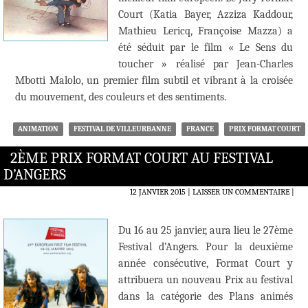
Court (Katia Bayer, Azziza Kaddour,
Mathieu Lericq, Françoise Mazza) a
été séduit par le film « Le Sens du
toucher » réalisé par Jean-Charles
Mbotti Malolo, un premier film subtil et vibrant à la croisée
du mouvement, des couleurs et des sentiments.
ANIMATION
FESTIVAL DE VILLEURBANNE
FRANCE
PRIX FORMAT COURT
2ÈME PRIX FORMAT COURT AU FESTIVAL
D’ANGERS
12 JANVIER 2015
LAISSER UN COMMENTAIRE
|
Du 16 au 25 janvier, aura lieu le 27ème
Festival d’Angers. Pour la deuxième
année consécutive, Format Court y
attribuera un nouveau Prix au festival
dans la catégorie des Plans animés