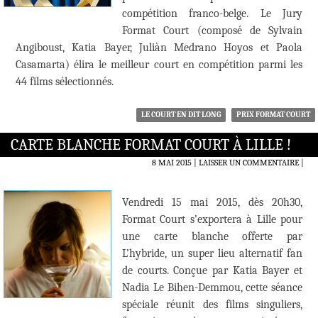
compétition franco-belge. Le Jury
Format Court (composé de Sylvain
Angiboust, Katia Bayer, Juliàn Medrano Hoyos et Paola
Casamarta) élira le meilleur court en compétition parmi les
44 films sélectionnés.
LE COURT EN DIT LONG
PRIX FORMAT COURT
CARTE BLANCHE FORMAT COURT À LILLE !
8 MAI 2015
LAISSER UN COMMENTAIRE
|
Vendredi 15 mai 2015, dès 20h30,
Format Court s’exportera à Lille pour
une carte blanche offerte par
L’hybride, un super lieu alternatif fan
de courts. Conçue par Katia Bayer et
Nadia Le Bihen-Demmou, cette séance
spéciale réunit des films singuliers,