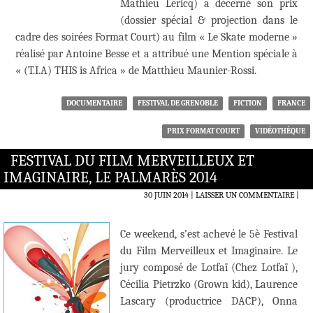
Mathieu Lericq) a décerné son prix
(dossier spécial & projection dans le
cadre des soirées Format Court) au film « Le Skate moderne »
réalisé par Antoine Besse et a attribué une Mention spéciale à
« (T.I.A) THIS is Africa » de Matthieu Maunier-Rossi.
DOCUMENTAIRE
FESTIVAL DE GRENOBLE
FICTION
FRANCE
PRIX FORMAT COURT
VIDÉOTHÈQUE
FESTIVAL DU FILM MERVEILLEUX ET
IMAGINAIRE, LE PALMARÈS 2014
30 JUIN 2014
LAISSER UN COMMENTAIRE
|
Ce weekend, s’est achevé le 5è Festival
du Film Merveilleux et Imaginaire. Le
jury composé de Lotfaï (Chez Lotfaï ),
Cécilia Pietrzko (Grown kid), Laurence
Lascary (productrice DACP), Onna