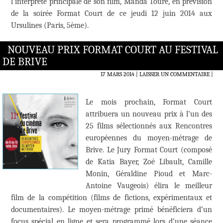
l’interprète principale de son film, Manda Touré, en prévision
de la soirée Format Court de ce jeudi 12 juin 2014 aux
Ursulines (Paris, 5ème).
NOUVEAU PRIX FORMAT COURT AU FESTIVAL
DE BRIVE
17 MARS 2014
LAISSER UN COMMENTAIRE
|
Le mois prochain, Format Court
attribuera un nouveau prix à l’un des
25 films sélectionnés aux Rencontres
européennes du moyen-métrage de
Brive. Le Jury Format Court (composé
de Katia Bayer, Zoé Libault, Camille
Monin, Géraldine Pioud et Marc-
Antoine Vaugeois) élira le meilleur
film de la compétition (films de fictions, expérimentaux et
documentaires). Le moyen-métrage primé bénéficiera d’un
focus spécial en ligne et sera programmé lors d’une séance