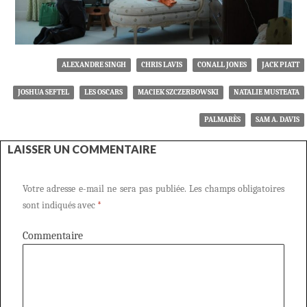
ALEXANDRE SINGH
CHRIS LAVIS
CONALL JONES
JACK PIATT
JOSHUA SEFTEL
LES OSCARS
MACIEK SZCZERBOWSKI
NATALIE MUSTEATA
PALMARÈS
SAM A. DAVIS
LAISSER UN COMMENTAIRE
Votre adresse e-mail ne sera pas publiée.
Les champs obligatoires
sont indiqués avec
*
Commentaire