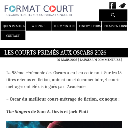
Recherche
ALLER AU CONTENU
QUI SOMMES-NOUS ?
WEBZINE
FORMATS LONGS
FESTIVAL FORMAT COURT
FILMS EN LIGNE
CONTACT
LES COURTS PRIMÉS AUX OSCARS 2026
16 MARS 2026
LAISSER UN COMMENTAIRE
|
La 98ème cérémonie des Oscars a eu lieu cette nuit. Sur les 15
titres retenus en fiction, animation et documentaire, 4 courts-
métrages ont été distingués par l’Académie.
– Oscar du meilleur court-métrage de fiction, e
x aequo :
The Singers
de Sam A. Davis et Jack Piatt