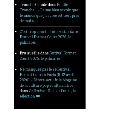
Tronche Claude
dans
Émilie
Tronche : « J’aime bien savoir que
le monde que j’ai créé est tout près
de moi »
C’est trop court – Intervistar
dans
Festival Format Court 2026, le
palmarès !
Bru aurélie
dans
Festival Format
Court 2026, le palmarès !
Ne manquez pas le 7e Festival
Format Court à Paris (8-12 avril
2026) – Direct-Actu.fr le blogzine
de la culture pop et alternative
dans
7e Festival Format Court, la
sélection ❤️‍