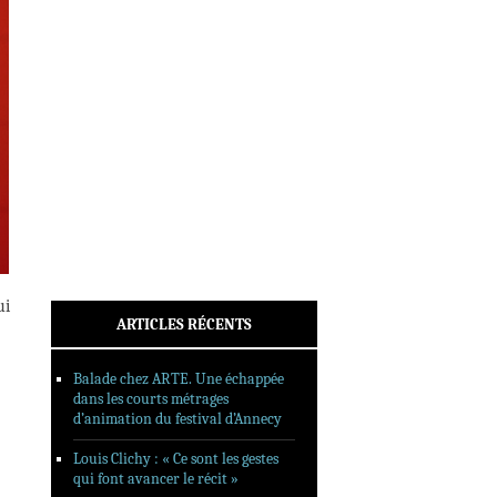
INTERVIEWS
REPORTAGES
SORTIES DVD
FORMATS LONGS
FESTIVAL FORMAT COURT
FILMS EN LIGNE
CONTACT
ui
ARTICLES RÉCENTS
Balade chez ARTE. Une échappée
dans les courts métrages
d’animation du festival d’Annecy
Louis Clichy : « Ce sont les gestes
qui font avancer le récit »