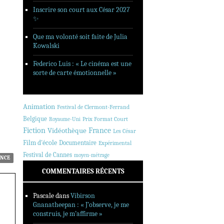
Inscrire son court aux César 2027
✨
Que ma volonté soit faite de Julia
Kowalski
Federico Luis : « Le cinéma est une
sorte de carte émotionnelle »
Animation
Festival de Clermont-Ferrand
Belgique
Prix Format Court
Royaume-Uni
Fiction
France
Vidéothèque
Les César
Film d'école
Documentaire
Expérimental
Festival de Cannes
moyen-métrage
NCE
COMMENTAIRES RÉCENTS
Pascale
dans
Vibirson
Gnanatheepan : « J’observe, je me
construis, je m’affirme »