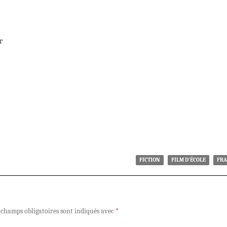
r
FICTION
FILM D'ÉCOLE
FRA
 champs obligatoires sont indiqués avec
*