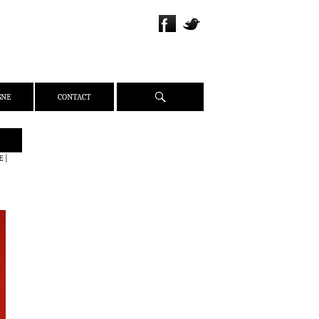
Recherche
GNE
CONTACT
QUI SOMMES-NOUS ?
E
|
PRÉSENTATION
ÉQUIPE
PRESSE
PARTENAIRES
WEBZINE
ACTUALITÉS
CRITIQUES
DOSSIERS