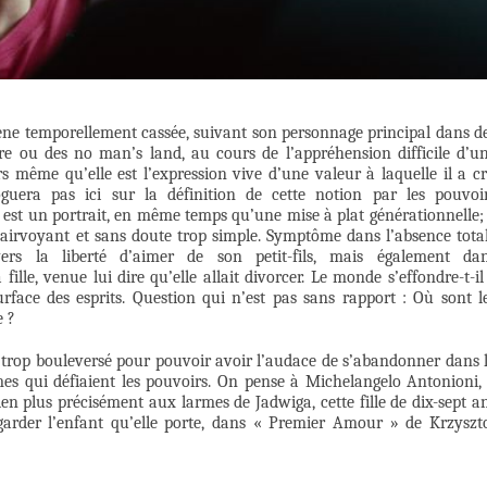
ène temporellement cassée, suivant son personnage principal dans d
e ou des no man’s land, au cours de l’appréhension difficile d’u
rs même qu’elle est l’expression vive d’une valeur à laquelle il a c
oguera pas ici sur la définition de cette notion par les pouvoi
 est un portrait, en même temps qu’une mise à plat générationnelle; 
airvoyant et sans doute trop simple. Symptôme dans l’absence tota
ers la liberté d’aimer de son petit-fils, mais également da
lle, venue lui dire qu’elle allait divorcer. Le monde s’effondre-t-il
rface des esprits. Question qui n’est pas sans rapport : Où sont l
 ?
e trop bouleversé pour pouvoir avoir l’audace de s’abandonner dans 
es qui défiaient les pouvoirs. On pense à Michelangelo Antonioni,
en plus précisément aux larmes de Jadwiga, cette fille de dix-sept a
garder l’enfant qu’elle porte, dans « Premier Amour » de Krzyszt