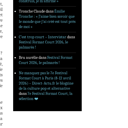
construis, je m’affirme »
t,
il
Tronche Claude
dans
Émilie
et
Tronche : « J’aime bien savoir que
re
le monde que j’ai créé est tout près
ue
de moi »
e,
ce
C’est trop court – Intervistar
dans
Festival Format Court 2026, le
palmarès !
 ?
Bru aurélie
dans
Festival Format
la
Court 2026, le palmarès !
é,
de
Ne manquez pas le 7e Festival
ts
Format Court à Paris (8-12 avril
es
2026) – Direct-Actu.fr le blogzine
le
de la culture pop et alternative
dans
7e Festival Format Court, la
sélection ❤️‍
me
ux
us
la
ur