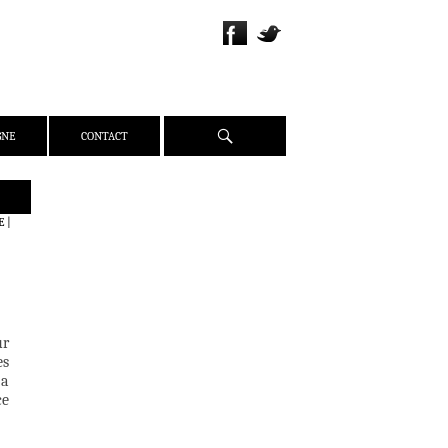
Recherche
GNE
CONTACT
QUI SOMMES-NOUS ?
E
|
PRÉSENTATION
ÉQUIPE
PRESSE
PARTENAIRES
ur
WEBZINE
es
 a
ACTUALITÉS
ce
CRITIQUES
DOSSIERS