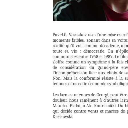
Pavel G. Vesnakov use d’une mise en sc
moments faibles, zonant dans sa voitur
réalité qu’il voit comme décadente, alo
toute sa vie : démocratie. On n’épil
communistes entre 1948 et 1989. Le film
s’offre comme un symptôme à la fois cl
de considération du grand-père env
l’incompréhension face aux choix de sa fi
Non. Mais la conformité résiste à la su
femmes dans cette économie symbolique
Les larmes retenues de Georgi, peut-êtr
douleur, nous ramènent à d’autres larm
Maurice Pialat, à Aki Kaurismäki. Ou bi
qui décide contre vents et marées de 
Kieślowski.