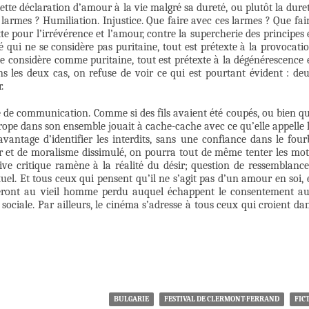
 cette déclaration d’amour à la vie malgré sa dureté, ou plutôt la dure
larmes ? Humiliation. Injustice. Que faire avec ces larmes ? Que fai
e pour l’irrévérence et l’amour, contre la supercherie des principes 
qui ne se considère pas puritaine, tout est prétexte à la provocati
 se considère comme puritaine, tout est prétexte à la dégénérescence 
s les deux cas, on refuse de voir ce qui est pourtant évident : de
.
re de communication. Comme si des fils avaient été coupés, ou bien q
rope dans son ensemble jouait à cache-cache avec ce qu’elle appelle 
avantage d’identifier les interdits, sans une confiance dans le four
r et de moralisme dissimulé, on pourra tout de même tenter les mot
tive critique ramène à la réalité du désir; question de ressemblance
uel. Et tous ceux qui pensent qu’il ne s’agit pas d’un amour en soi, 
ifieront au vieil homme perdu auquel échappent le consentement a
sociale. Par ailleurs, le cinéma s’adresse à tous ceux qui croient da
BULGARIE
FESTIVAL DE CLERMONT-FERRAND
FIC