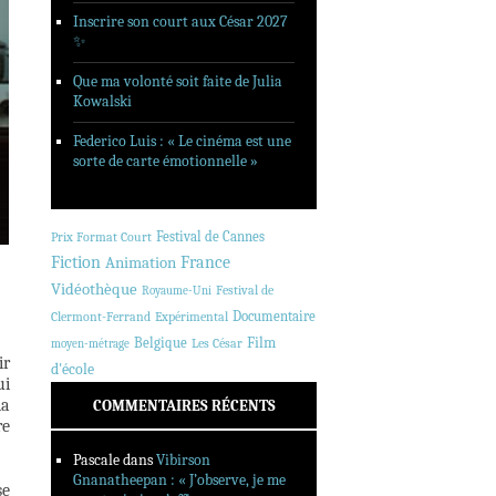
Inscrire son court aux César 2027
✨
Que ma volonté soit faite de Julia
Kowalski
Federico Luis : « Le cinéma est une
sorte de carte émotionnelle »
Festival de Cannes
Prix Format Court
Fiction
Animation
France
Vidéothèque
Festival de
Royaume-Uni
Documentaire
Clermont-Ferrand
Expérimental
Belgique
Film
Les César
moyen-métrage
ir
d'école
ui
la
COMMENTAIRES RÉCENTS
re
Pascale
dans
Vibirson
Gnanatheepan : « J’observe, je me
se