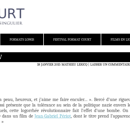
FORMATS LONGS
FESTIVAL FORMAT COURT
FILMS EN LI
V
18 JANVIER 2015
MATHIEU LERICQ
LAISSER UN COMMENTAIR
 ma peau, heureux, et j’aime me faire enculer… ». Bercé d’une rigue
si présente que la tolérance au sein de la politique nazie envers l
els, cette logorrhée révolutionnaire fait l’effet d’une bombe. On
0 dans un film de
Jean-Gabriel Périot
, dont le titre prend l’apparen
? »