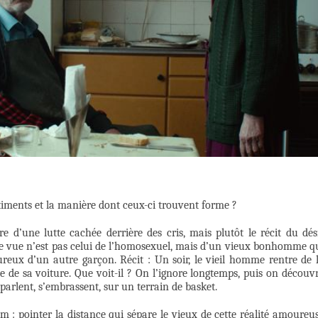
ntiments et la manière dont ceux-ci trouvent forme ?
re d’une lutte cachée derrière des cris, mais plutôt le récit du dés
de vue n’est pas celui de l’homosexuel, mais d’un vieux bonhomme q
reux d’un autre garçon. Récit : Un soir, le vieil homme rentre de 
se de sa voiture. Que voit-il ? On l’ignore longtemps, puis on découv
 parlent, s’embrassent, sur un terrain de basket.
ilm : pointer la distance qui sépare le vieux de cette réalité amoureu