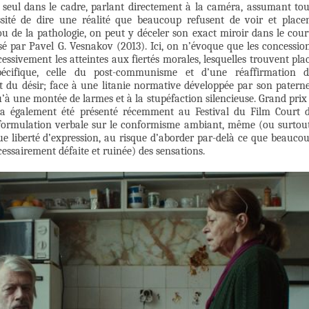
 seul dans le cadre, parlant directement à la caméra, assumant tou
ssité de dire une réalité que beaucoup refusent de voir et place
u de la pathologie, on peut y déceler son exact miroir dans le cour
isé par Pavel G. Vesnakov (2013). Ici, on n’évoque que les concessio
essivement les atteintes aux fiertés morales, lesquelles trouvent pla
écifique, celle du post-communisme et d’une réaffirmation 
ct du désir; face à une litanie normative développée par son paterne
u’à une montée de larmes et à la stupéfaction silencieuse. Grand prix
m a également été présenté récemment au Festival du Film Court 
 formulation verbale sur le conformisme ambiant, même (ou surtou
ue liberté d’expression, au risque d’aborder par-delà ce que beauco
ssairement défaite et ruinée) des sensations.