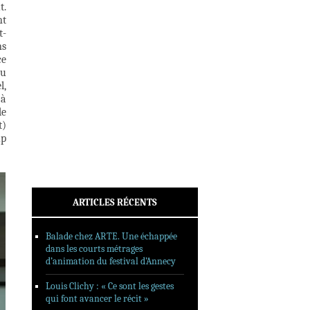
t.
INTERVIEWS
nt
REPORTAGES
t-
ns
SORTIES DVD
ce
FORMATS LONGS
du
l,
FESTIVAL FORMAT COURT
 à
de
FILMS EN LIGNE
t)
up
CONTACT
ARTICLES RÉCENTS
Balade chez ARTE. Une échappée
dans les courts métrages
d’animation du festival d’Annecy
Louis Clichy : « Ce sont les gestes
qui font avancer le récit »