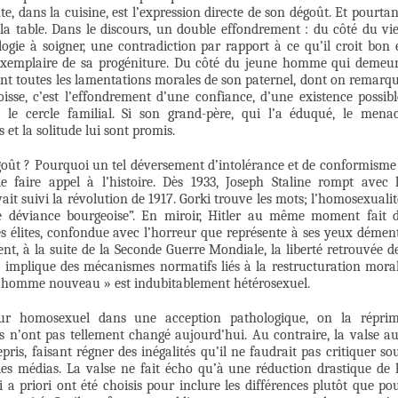
e, dans la cuisine, est l’expression directe de son dégoût. Et pourtan
a table. Dans le discours, un double effondrement : du côté du vie
gie à soigner, une contradiction par rapport à ce qu’il croit bon 
 exemplaire de sa progéniture. Du côté du jeune homme qui demeu
dant toutes les lamentations morales de son paternel, dont on remarq
oisse, c’est l’effondrement d’une confiance, d’une existence possibl
le cercle familial. Si son grand-père, qui l’a éduqué, le mena
 et la solitude lui sont promis.
dégoût ? Pourquoi un tel déversement d’intolérance et de conformisme
e faire appel à l’histoire. Dès 1933, Joseph Staline rompt avec 
vait suivi la révolution de 1917. Gorki trouve les mots; l’homosexualit
une déviance bourgeoise”. En miroir, Hitler au même moment fait 
 élites, confondue avec l’horreur que représente à ses yeux démen
t, à la suite de la Seconde Guerre Mondiale, la liberté retrouvée d
st, implique des mécanismes normatifs liés à la restructuration mora
« l’homme nouveau » est indubitablement hétérosexuel.
our homosexuel dans une acception pathologique, on la répri
s n’ont pas tellement changé aujourd’hui. Au contraire, la valse a
is, faisant régner des inégalités qu’il ne faudrait pas critiquer so
r les médias. La valse ne fait écho qu’à une réduction drastique de 
 a priori ont été choisis pour inclure les différences plutôt que po