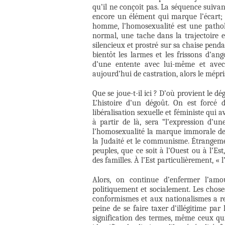
qu’il ne conçoit pas. La séquence suivant
encore un élément qui marque l’écart; l
homme, l’homosexualité est une patholo
normal, une tache dans la trajectoire
silencieux et prostré sur sa chaise pen
bientôt les larmes et les frissons d’ang
d’une entente avec lui-même et avec 
aujourd’hui de castration, alors le mépris
Que se joue-t-il ici ? D’où provient le 
L’histoire d’un dégoût. On est forcé d
libéralisation sexuelle et féministe qui a
à partir de là, sera “l’expression d’
l’homosexualité la marque immorale des
la Judaité et le communisme. Étrangemen
peuples, que ce soit à l’Ouest ou à l’E
des familles. À l’Est particulièrement, 
Alors, on continue d’enfermer l’am
politiquement et socialement. Les chose
conformismes et aux nationalismes a repr
peine de se faire taxer d’illégitime pa
signification des termes, même ceux qui