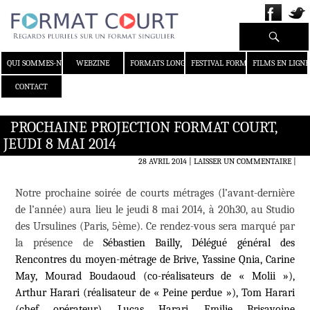
Recherche
ALLER AU CONTENU
QUI SOMMES-NOUS ?
WEBZINE
FORMATS LONGS
FESTIVAL FORMAT COURT
FILMS EN LIGNE
CONTACT
PROCHAINE PROJECTION FORMAT COURT,
JEUDI 8 MAI 2014
28 AVRIL 2014
LAISSER UN COMMENTAIRE
|
Notre prochaine soirée de courts métrages (l’avant-dernière
de l’année) aura lieu le jeudi 8 mai 2014, à 20h30, au Studio
des Ursulines (Paris, 5ème). Ce rendez-vous sera marqué par
la présence de
Sébastien Bailly, Délégué général des
Rencontres du moyen-métrage de Brive, Yassine Qnia, Carine
May, Mourad Boudaoud (co-réalisateurs de « Molii »),
Arthur Harari (réalisateur de « Peine perdue »), Tom Harari
(chef opérateur), Lucas Harari, Emilie Brisavoine