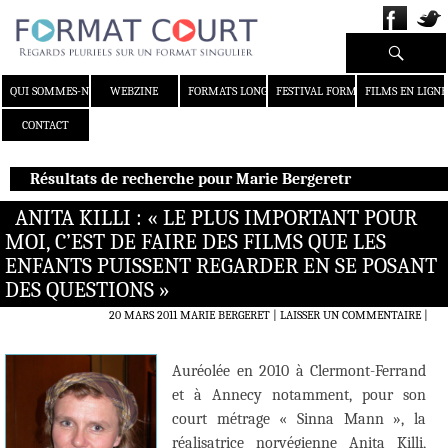
Recherche
ALLER AU CONTENU
QUI SOMMES-NOUS ?
WEBZINE
FORMATS LONGS
FESTIVAL FORMAT COURT
FILMS EN LIGNE
CONTACT
Résultats de recherche pour Marie Bergeretr
ANITA KILLI : « LE PLUS IMPORTANT POUR
MOI, C’EST DE FAIRE DES FILMS QUE LES
ENFANTS PUISSENT REGARDER EN SE POSANT
DES QUESTIONS »
20 MARS 2011
MARIE BERGERET
LAISSER UN COMMENTAIRE
|
Auréolée en 2010 à Clermont-Ferrand
et à Annecy notamment, pour son
court métrage « Sinna Mann », la
réalisatrice norvégienne Anita Killi,