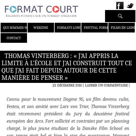
Recherche
ALLER AU CONTENU
QUI SOMMES-NOUS ?
WEBZINE
FORMATS LONGS
FESTIVAL FORMAT COURT
FILMS EN LIGNE
CONTACT
THOMAS VINTERBERG : « J’AI APPRIS LA
LIMITE À L’ÉCOLE ET J’AI CONSTRUIT TOUT CE
QUE J’AI FAIT DEPUIS AUTOUR DE CETTE
MANIÈRE DE PENSER »
22 DÉCEMBRE 2010
LAISSER UN COMMENTAIRE
|
Connu pour le mouvement Dogme 95, un film devenu culte,
Festen
, et son amitié avec Lars von Trier, Thomas Vinterberg
était récemment président du jury du deuxième festival
européen des Arcs. Fort sollicité et contraint par un planning
chargé, le plus jeune étudiant de la Danske Film School en
son temps était bel et bien la star des montagnes. Moment