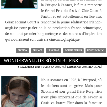
la Critique à Cannes, le film a remporté
le Grand Prix du festival Côté Court à
Pantin et est actuellement en lice aux
César. Format Court a rencontré la jeune réalisatrice irlando-
anglaise pour parler de la co-production franco-britannique,
de son tout premier long métrage et des sources d’inspiration
qui nourrissent son univers cinématographique.
FICTION
FRANCE
LES CÉSAR
RÓISÍN BURNS
ROYAUME-UNI
WONDERWALL DE RÓISÍN BURNS
6 DÉCEMBRE 2025
YULIYA ANTONOVA
LAISSER UN COMMENTAIRE
|
Nous sommes en 1995, à Liverpool, où
les dockers sont en grève. Mais pour
Siobhan et son grand frère Rory, rien
n’est plus important que de savoir si
Oasis va battre Blur dans la fameuse