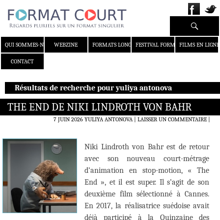
Recherche
ALLER AU CONTENU
QUI SOMMES-NOUS ?
WEBZINE
FORMATS LONGS
FESTIVAL FORMAT COURT
FILMS EN LIGNE
CONTACT
Résultats de recherche pour yuliya antonova
THE END DE NIKI LINDROTH VON BAHR
7 JUIN 2026
YULIYA ANTONOVA
LAISSER UN COMMENTAIRE
|
Niki Lindroth von Bahr est de retour
avec son nouveau court-métrage
d’animation en stop-motion, « The
End », et il est super. Il s’agit de son
deuxième film sélectionné à Cannes.
En 2017, la réalisatrice suédoise avait
déjà participé à la Quinzaine des