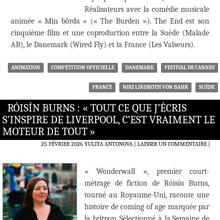
Réalisateurs avec la comédie musicale
animée « Min börda » (« The Burden »). The End est son
cinquième film et une coproduction entre la Suède (Malade
AB), le Danemark (Wired Fly) et la France (Les Valseurs).
ANIMATION
COMPÉTITION OFFICIELLE
DANEMARK
FESTIVAL DE CANNES
FRANCE
NIKI LINDROTH VON BAHR
SUÈDE
RÓISÍN BURNS : « TOUT CE QUE J’ÉCRIS
S’INSPIRE DE LIVERPOOL, C’EST VRAIMENT LE
MOTEUR DE TOUT »
25 FÉVRIER 2026
YULIYA ANTONOVA
LAISSER UN COMMENTAIRE
|
« Wonderwall », premier court-
métrage de fiction de Róisín Burns,
tourné au Royaume-Uni, raconte une
histoire de coming of age marquée par
la britpop. Sélectionné à la Semaine de