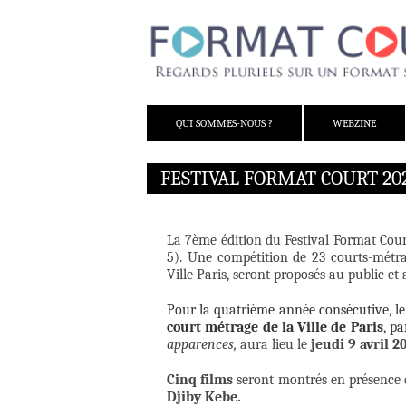
ALLER AU CONTENU
QUI SOMMES-NOUS ?
WEBZINE
FESTIVAL FORMAT COURT 202
La 7ème édition du Festival Format Cour
5). Une compétition de 23 courts-métra
Ville Paris, seront proposés au public et
Pour la quatrième année consécutive, l
court métrage de la Ville de Paris
, pa
apparences,
aura lieu le
jeudi 9 avril 2
Cinq films
seront montrés en présence 
Djiby Kebe.