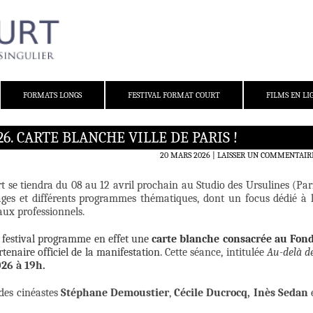
FORMATS LONGS
FESTIVAL FORMAT COURT
FILMS EN LI
6. CARTE BLANCHE VILLE DE PARIS !
20 MARS 2026
LAISSER UN COMMENTAIR
t se tiendra du 08 au 12 avril prochain au Studio des Ursulines (Par
ges et différents programmes thématiques, dont un focus dédié à 
 aux professionnels.
e festival programme en effet une
carte blanche consacrée au Fon
rtenaire officiel de la manifestation.
Cette séance, intitulée
Au-delà d
026 à 19h.
des cinéastes
Stéphane Demoustier
,
Cécile Ducrocq, Inès Sedan