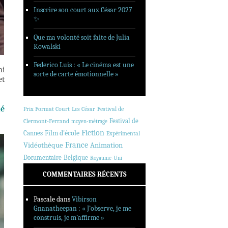
Inscrire son court aux César 2027
✨
Que ma volonté soit faite de Julia
Kowalski
Federico Luis : « Le cinéma est une
mi
sorte de carte émotionnelle »
et
né
Prix Format Court
Les César
Festival de
Festival de
Clermont-Ferrand
moyen-métrage
Fiction
Cannes
Film d'école
Expérimental
France
Animation
Vidéothèque
Documentaire
Belgique
Royaume-Uni
COMMENTAIRES RÉCENTS
Pascale
dans
Vibirson
Gnanatheepan : « J’observe, je me
construis, je m’affirme »