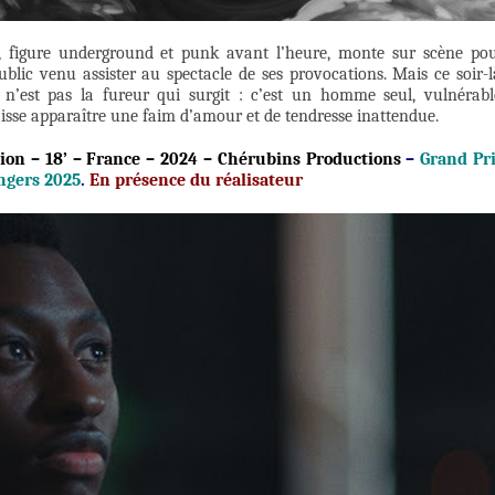
i, figure underground et punk avant l’heure, monte sur scène po
lic venu assister au spectacle de ses provocations. Mais ce soir-l
 n’est pas la fureur qui surgit : c’est un homme seul, vulnérabl
aisse apparaître une faim d’amour et de tendresse inattendue.
tion – 18’ – France – 2024 – Chérubins Productions
–
Grand Pr
ngers 2025
.
En présence du réalisateur