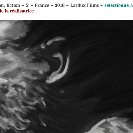
n, fiction – 5’ – France – 2018 –
Lardux Films
–
sélectionné 
e la réalisatrice