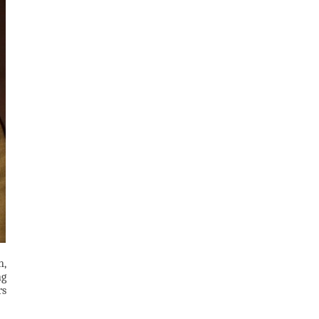
n,
ng
rs