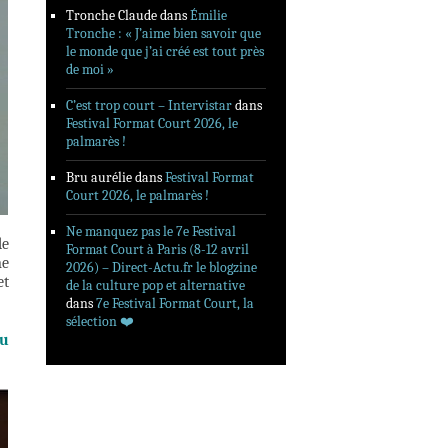
Tronche Claude
dans
Émilie
Tronche : « J’aime bien savoir que
le monde que j’ai créé est tout près
de moi »
C’est trop court – Intervistar
dans
Festival Format Court 2026, le
palmarès !
Bru aurélie
dans
Festival Format
Court 2026, le palmarès !
Ne manquez pas le 7e Festival
de
Format Court à Paris (8-12 avril
me
2026) – Direct-Actu.fr le blogzine
et
de la culture pop et alternative
dans
7e Festival Format Court, la
sélection ❤️‍
au