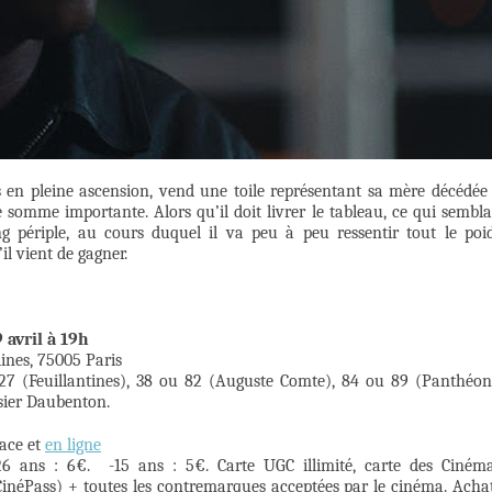
s en pleine ascension, vend une toile représentant sa mère décédée
omme importante. Alors qu’il doit livrer le tableau, ce qui sembla
 périple, au cours duquel il va peu à peu ressentir tout le poi
il vient de gagner.
9 avril à 19h
lines, 75005 Paris
7 (Feuillantines), 38 ou 82 (Auguste Comte), 84 ou 89 (Panthéon
nsier Daubenton.
lace et
en ligne
-26 ans : 6€. -15 ans : 5€. Carte UGC illimité, carte des Ciném
CinéPass) + toutes les contremarques acceptées par le cinéma. Acha