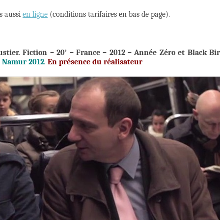
is aussi
en ligne
(conditions tarifaires en bas de page).
stier.
Fiction – 20’ – France – 2012 – Année Zéro et Black Bi
 Namur
201
2
.
En présence du réalisateur