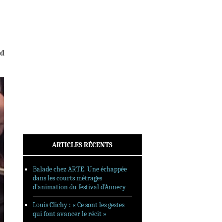
INTERVIEWS
REPORTAGES
SORTIES DVD
FORMATS LONGS
rd
FESTIVAL FORMAT COURT
FILMS EN LIGNE
CONTACT
ARTICLES RÉCENTS
Balade chez ARTE. Une échappée
dans les courts métrages
d’animation du festival d’Annecy
Louis Clichy : « Ce sont les gestes
qui font avancer le récit »