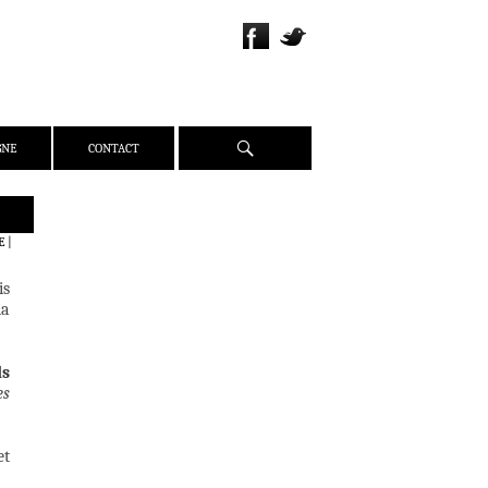
Recherche
GNE
CONTACT
QUI SOMMES-NOUS ?
E
|
PRÉSENTATION
is
ÉQUIPE
la
PRESSE
PARTENAIRES
ds
WEBZINE
es
ACTUALITÉS
CRITIQUES
et
DOSSIERS