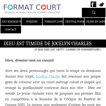
Recherche
ALLER AU CONTENU
QUI SOMMES-NOUS ?
WEBZINE
FORMATS LONGS
FESTIVAL FORMAT COURT
FILMS EN LIGNE
CONTACT
DIEU EST TIMIDE DE JOCELYN CHARLES
22 MAI 2025
LOU LEOTY
LAISSER UN COMMENTAIRE
|
Dieu, dessine-moi un canard
Avec ses deux personnages qui tuent le temps en dessinant
durant leur trajet,
Jocelyn Charles
fait résonner son propre
geste de créateur avec un court-métrage coloré et inspiré qui
trompe la pusillanimité contenue dans son titre :
Dieu est
timide
. Le jeune cinéaste vient de proposer son premier film
en compétition à la Semaine de la Critique du Festival de
Cannes 2025. Le moyen non seulement d’attirer les yeux sur